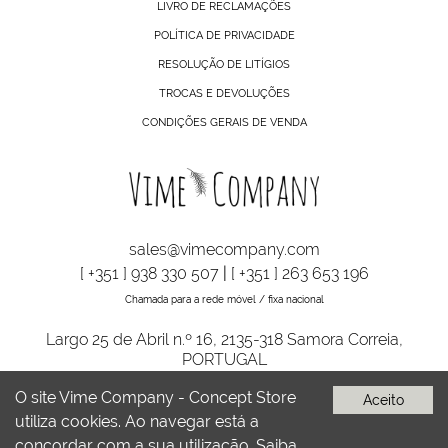
LIVRO DE RECLAMAÇÕES
POLÍTICA DE PRIVACIDADE
RESOLUÇÃO DE LITÍGIOS
TROCAS E DEVOLUÇÕES
CONDIÇÕES GERAIS DE VENDA
sales@vimecompany.com
[ +351 ] 938 330 507
|
[ +351 ] 263 653 196
Chamada para a rede móvel / fixa nacional
Largo 25 de Abril n.º 16, 2135-318 Samora Correia,
PORTUGAL
O site Vime Company - Concept Store
Aceito
utiliza cookies. Ao navegar está a
VIME COMPANY © TODOS OS DIREITOS RESERVADOS | DESENVOLVIDO
POR
BOMSITE
concordar com a sua utilização.
Saiba