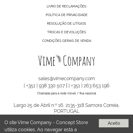
LIVRO DE RECLAMAÇÕES
POLÍTICA DE PRIVACIDADE
RESOLUÇÃO DE LITÍGIOS
TROCAS E DEVOLUÇÕES
CONDIÇÕES GERAIS DE VENDA
sales@vimecompany.com
[ +351 ] 938 330 507
|
[ +351 ] 263 653 196
Chamada para a rede móvel / fixa nacional
Largo 25 de Abril n.º 16, 2135-318 Samora Correia,
PORTUGAL
O site Vime Company - Concept Store
Aceito
utiliza cookies. Ao navegar está a
VIME COMPANY © TODOS OS DIREITOS RESERVADOS | DESENVOLVIDO