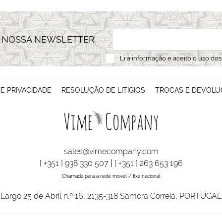
A NOSSA NEWSLETTER
Li a
informação
e aceito o uso do
DE PRIVACIDADE
RESOLUÇÃO DE LITÍGIOS
TROCAS E DEVOLU
sales@vimecompany.com
[ +351 ] 938 330 507
|
[ +351 ] 263 653 196
Chamada para a rede móvel / fixa nacional
Largo 25 de Abril n.º 16, 2135-318 Samora Correia, PORTUGAL