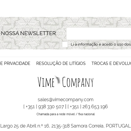
A NOSSA NEWSLETTER
Li a
informação
e aceito o uso do
DE PRIVACIDADE
RESOLUÇÃO DE LITÍGIOS
TROCAS E DEVOLU
sales@vimecompany.com
[ +351 ] 938 330 507
|
[ +351 ] 263 653 196
Chamada para a rede móvel / fixa nacional
Largo 25 de Abril n.º 16, 2135-318 Samora Correia, PORTUGAL