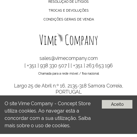
RESOLUÇÃO DE LITÍGIOS
TROCAS E DEVOLUÇÕES
CONDIÇÕES GERAIS DE VENDA
sales@vimecompany.com
[ +351 ] 938 330 507
|
[ +351 ] 263 653 196
Chamada para a rede móvel / fixa nacional
Largo 25 de Abril n.º 16, 2135-318 Samora Correia,
PORTUGAL
O site Vime Company - Concept Store
Aceito
utiliza cookies. Ao navegar está a
VIME COMPANY © TODOS OS DIREITOS RESERVADOS | DESENVOLVIDO
POR
BOMSITE
concordar com a sua utilização.
Saiba
mais sobre o uso de cookies.