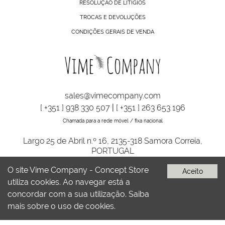
RESOLUÇÃO DE LITÍGIOS
TROCAS E DEVOLUÇÕES
CONDIÇÕES GERAIS DE VENDA
sales@vimecompany.com
[ +351 ] 938 330 507
|
[ +351 ] 263 653 196
Chamada para a rede móvel / fixa nacional
Largo 25 de Abril n.º 16, 2135-318 Samora Correia,
PORTUGAL
O site Vime Company - Concept Store
Aceito
utiliza cookies. Ao navegar está a
VIME COMPANY © TODOS OS DIREITOS RESERVADOS | DESENVOLVIDO
POR
BOMSITE
concordar com a sua utilização.
Saiba
mais sobre o uso de cookies.